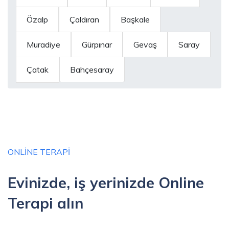
Özalp
Çaldıran
Başkale
Muradiye
Gürpınar
Gevaş
Saray
Çatak
Bahçesaray
ONLINE TERAPI
Evinizde, iş yerinizde Online
Terapi alın