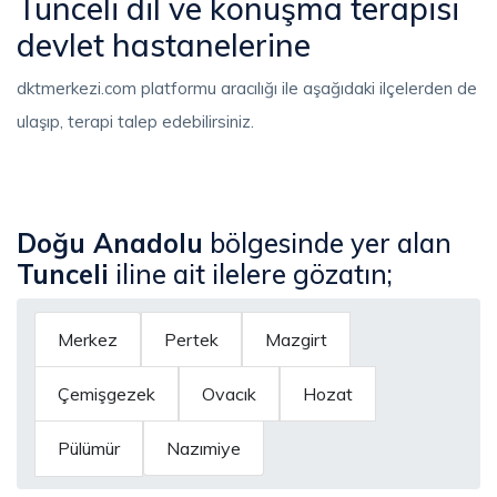
Tunceli dil ve konuşma terapisi
devlet hastanelerine
dktmerkezi.com platformu aracılığı ile aşağıdaki ilçelerden de
ulaşıp, terapi talep edebilirsiniz.
Doğu Anadolu
bölgesinde yer alan
Tunceli
iline ait ilelere gözatın;
Merkez
Pertek
Mazgirt
Çemişgezek
Ovacık
Hozat
Pülümür
Nazımiye