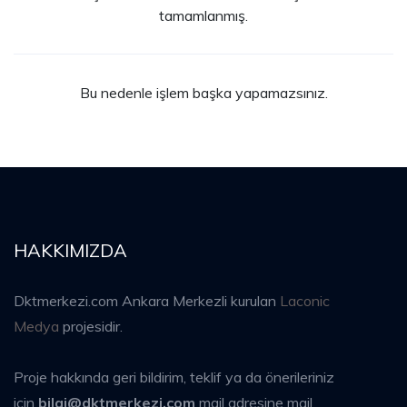
tamamlanmış.
Bu nedenle işlem başka yapamazsınız.
HAKKIMIZDA
Dktmerkezi.com Ankara Merkezli kurulan
Laconic
Medya
projesidir.
Proje hakkında geri bildirim, teklif ya da önerileriniz
için
bilgi@dktmerkezi.com
mail adresine mail