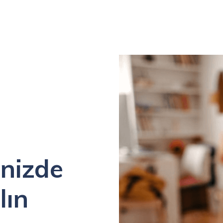
inizde
lın