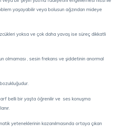
 veya bir şeyin yutma faaliyetini engellemesi hissi ile
 problem yaşayabilir veya bolusun ağzından mideye
cükleri yoksa ve çok daha yavaş ise süreç dikkatli
gun olmaması , sesin frekans ve şiddetinin anormal
 bozukluğudur.
arf belli bir yaşta öğrenilir ve ses konuşma
anır.
matik yeteneklerinin kazanılmasında ortaya çıkan