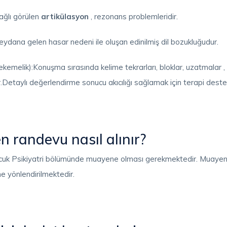
ağlı görülen
artikülasyon
, rezonans problemleridir.
eydana gelen hasar nedeni ile oluşan edinilmiş dil bozukluğudur.
elik):Konuşma sırasında kelime tekrarları, bloklar, uzatmalar , 
.Detaylı değerlendirme sonucu akıcılığı sağlamak için terapi desteğ
n randevu nasıl alınır?
ocuk Psikiyatri bölümünde muayene olması gerekmektedir. Muayene
ne yönlendirilmektedir.