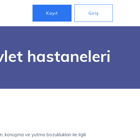
Kayıt
Giriş
let hastaneleri
 konuşma ve yutma bozuklukları ile ilgili