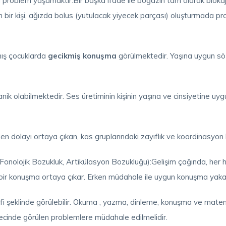
da problem yaşamaktır.Bir başka ifade ile boğazın tam olarak blokajı
an bir kişi, ağızda bolus (yutulacak yiyecek parçası) oluşturmada
lmış çocuklarda
gecikmiş konuşma
görülmektedir. Yaşına uygun söz
nik olabilmektedir. Ses üretiminin kişinin yaşına ve cinsiyetine uy
n dolayı ortaya çıkan, kas gruplarındaki zayıflık ve koordinasyon
onolojik Bozukluk, Artikülasyon Bozukluğu):Gelişim çağında, her h
bir konuşma ortaya çıkar. Erken müdahale ile uygun konuşma yakal
afi şeklinde görülebilir. Okuma , yazma, dinleme, konuşma ve mate
inde görülen problemlere müdahale edilmelidir.