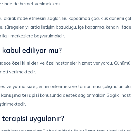
eri
nde de hizmet verilmektedir.
i doğru olarak ifade etmesini sağlar. Bu kapsamda çocukluk dönemi 
, süregelen yıllarda iletişim bozukluğu, içe kapanma, kendini ifad
 ilgili merkezlere başvurulmalıdır.
 kabul ediliyor mu?
sadece
özel klinikler
ve özel hastaneler hizmet veriyordu. Günümü
eti verilmektedir.
, ses ve yutma süreçlerinin önlenmesi ve tanılanması çalışmaları al
e konuşma terapisi
konusunda destek sağlanmalıdır. Sağlıklı hasta
tirilmektedir.
terapisi uygulanır?