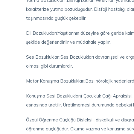
Yutma Bozuklukları :Disfaji katıları ve sıvıları yutma
karakterize yutma bozukluğudur. Disfaji hastalığı ol
taşınmasında güçlük çekebilir.
Dil Bozuklukları:Yaşıtlarının düzeyine göre geride ka
şekilde değerlendirilir ve müdahale yapılır.
Ses Bozuklukları:Ses Bozuklukları davranışsal ve orga
olması gibi durumlardır.
Motor Konuşma Bozuklukları:Bazı nörolojik nedenlerde
Konuşma Sesi Bozuklukları( Çocukluk Çağı Apraksisi, F
esnasında üretilir. Üretilmemesi durumunda bebeksi 
Özgül Öğrenme Güçlüğü:Disleksi , diskalkuli ve disgr
öğrenme güçlüğüdür. Okuma yazma ve konuşma sürec