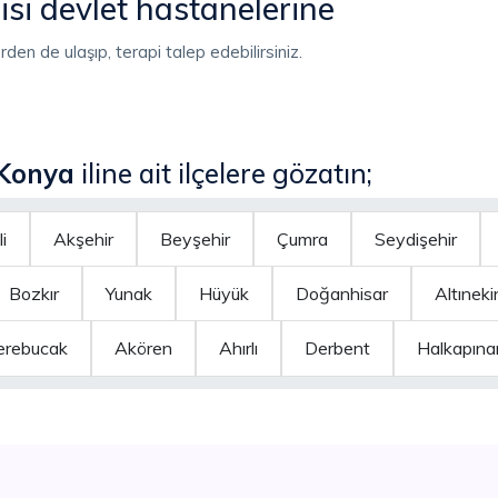
si devlet hastanelerine
rden de ulaşıp, terapi talep edebilirsiniz.
Konya
iline ait ilçelere gözatın;
i
Akşehir
Beyşehir
Çumra
Seydişehir
Bozkır
Yunak
Hüyük
Doğanhisar
Altıneki
erebucak
Akören
Ahırlı
Derbent
Halkapına