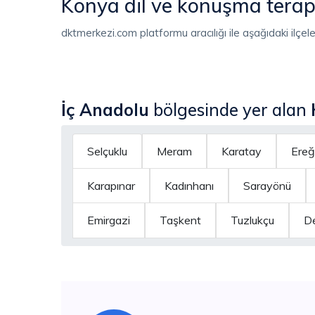
Konya dil ve konuşma terapi
dktmerkezi.com platformu aracılığı ile aşağıdaki ilçele
İç Anadolu
bölgesinde yer alan
Selçuklu
Meram
Karatay
Ereğl
Karapınar
Kadınhanı
Sarayönü
Emirgazi
Taşkent
Tuzlukçu
D