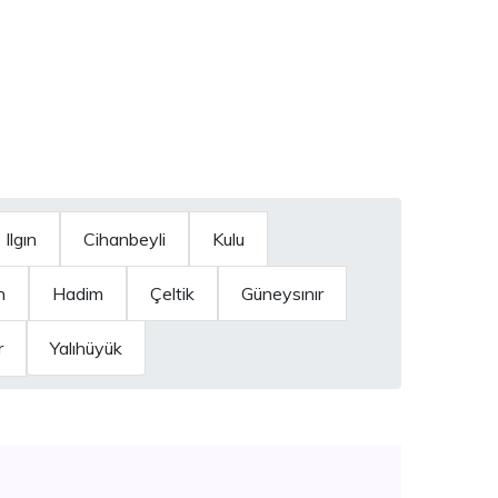
Ilgın
Cihanbeyli
Kulu
n
Hadim
Çeltik
Güneysınır
r
Yalıhüyük