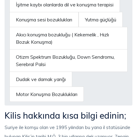
İşitme kaybı olanlarda dil ve konuşma terapisi
Konuşma sesi bozuklukları
Yutma güçlüğü
Akıcı konuşma bozukluğu ( Kekemelik , Hızlı
Bozuk Konuşma)
Otizm Spektrum Bozukluğu, Down Sendromu,
Serebral Palsi
Dudak ve damak yarığı
Motor Konuşma Bozuklukları
Kilis hakkında kısa bilgi edinin;
Suriye ile komşu olan ve 1995 yılından bu yana il statüsünde
bulunan Kilis’in tarihi M.Ö. 3 bin yıllarına dek uzanıyor. Zengin