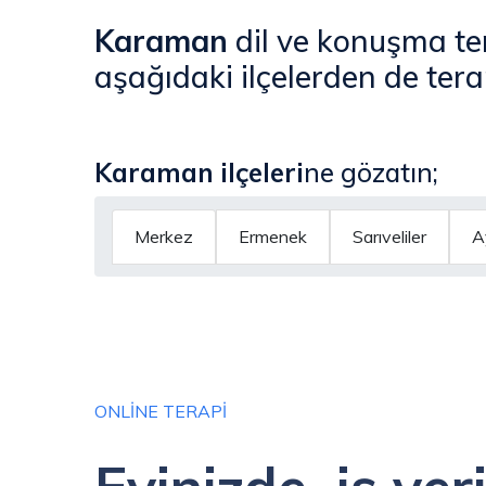
Karaman
dil ve konuşma te
aşağıdaki ilçelerden de tera
Karaman
ilçeleri
ne gözatın;
Merkez
Ermenek
Sarıveliler
A
ONLINE TERAPI