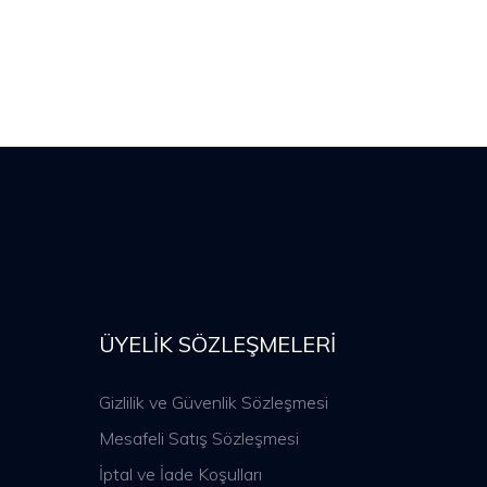
ÜYELIK SÖZLEŞMELERI
Gizlilik ve Güvenlik Sözleşmesi
Mesafeli Satış Sözleşmesi
İptal ve İade Koşulları