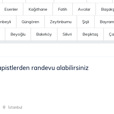
Esenler
Kağıthane
Fatih
Avcılar
Başakş
anbeyli
Güngören
Zeytinburnu
Şişli
Bayram
Beyoğlu
Bakırköy
Silivri
Beşiktaş
Ça
pistlerden randevu alabilirsiniz
İstanbul