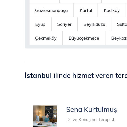
Gaziosmanpaşa
Kartal
Kadıköy
Eyüp
Sarıyer
Beylikdüzü
Sult
Çekmeköy
Büyükçekmece
Beykoz
İstanbul
ilinde hizmet veren tera
Sena Kurtulmuş
Dil ve Konuşma Terapisti