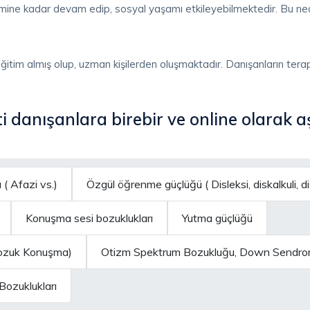
emine kadar devam edip, sosyal yaşamı etkileyebilmektedir. Bu n
eğitim almış olup, uzman kişilerden oluşmaktadır. Danışanların terap
i danışanlara birebir ve online olarak a
 ( Afazi vs.)
Özgül öğrenme güçlüğü ( Disleksi, diskalkuli, di
Konuşma sesi bozuklukları
Yutma güçlüğü
 Bozuk Konuşma)
Otizm Spektrum Bozukluğu, Down Sendromu
ozuklukları