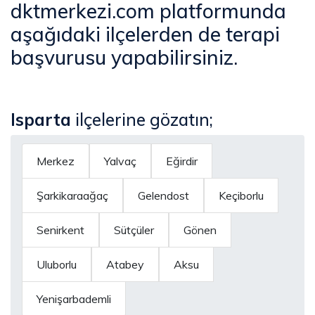
dktmerkezi.com platformunda
aşağıdaki ilçelerden de terapi
başvurusu yapabilirsiniz.
Isparta
ilçelerine gözatın;
Merkez
Yalvaç
Eğirdir
Şarkikaraağaç
Gelendost
Keçiborlu
Senirkent
Sütçüler
Gönen
Uluborlu
Atabey
Aksu
Yenişarbademli