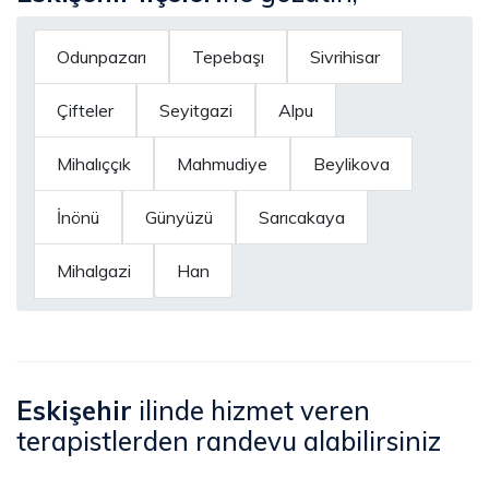
Odunpazarı
Tepebaşı
Sivrihisar
Çifteler
Seyitgazi
Alpu
Mihalıççık
Mahmudiye
Beylikova
İnönü
Günyüzü
Sarıcakaya
Mihalgazi
Han
Eskişehir
ilinde hizmet veren
terapistlerden randevu alabilirsiniz