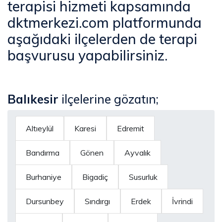
terapisi hizmeti kapsamında
dktmerkezi.com platformunda
aşağıdaki ilçelerden de terapi
başvurusu yapabilirsiniz.
Balıkesir
ilçelerine gözatın;
Altıeylül
Karesi
Edremit
Bandırma
Gönen
Ayvalık
Burhaniye
Bigadiç
Susurluk
Dursunbey
Sındırgı
Erdek
İvrindi