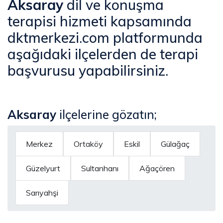
Aksaray
dil ve konuşma
terapisi hizmeti kapsamında
dktmerkezi.com platformunda
aşağıdaki ilçelerden de terapi
başvurusu yapabilirsiniz.
Aksaray
ilçelerine gözatın;
Merkez
Ortaköy
Eskil
Gülağaç
Güzelyurt
Sultanhanı
Ağaçören
Sarıyahşi